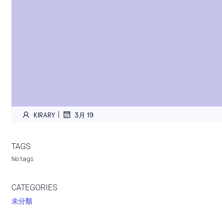
|
KIRARY
3月 19
TAGS
No tags
CATEGORIES
未分類