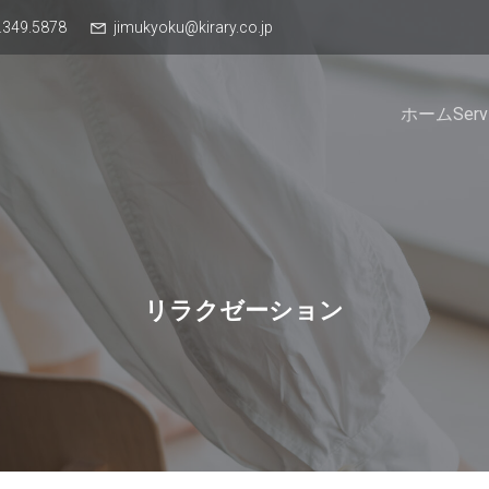
.349.5878
jimukyoku@kirary.co.jp
ホーム
Serv
リラクゼーション